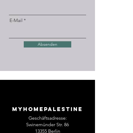
E-Mail
Absenden
Myhomepalestine
Geschäftsadresse:
Swinemünder Str. 86
13355 Berlin