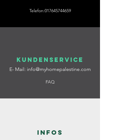
Telefon:017645744659
Kundenservice
E- Mail:
info@myhomepalestine.com
FAQ
Infos