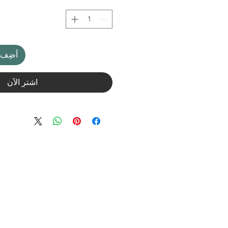
أضِف إ
اشترِ الآن