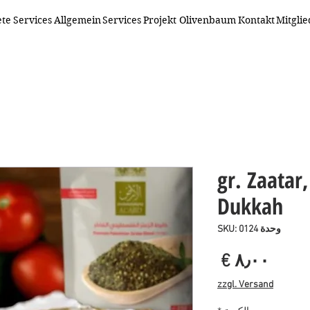
ete
Services
Allgemein
Services
Projekt Olivenbaum
Kontakt
Mitgli
100 gr. Zaata
Dukkah
وحدة SKU: 0124
السعر
zzgl. Versand