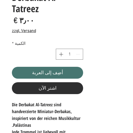
Tatreez
السع
zzgl. Versand
الكمية
*
أضِف إلى العربة
اشترِ الآن
Die
Derbakat Al-Tatreez
sind
handverzierte Miniatur-Derbakas,
inspiriert von der reichen Musikkultur
Palästinas.
Jede Trommel ist liebevoll mit