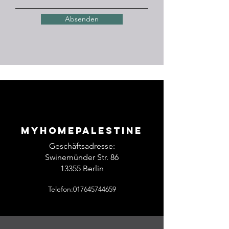
Absenden
Myhomepalestine
Geschäftsadresse:
Swinemünder Str. 86
13355 Berlin
Telefon:017645744659