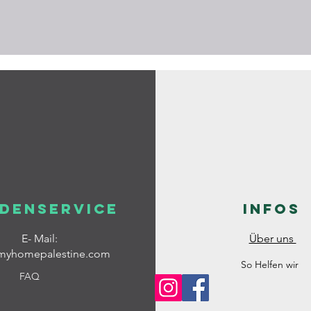
denservice
Infos
E- Mail:
Über uns
myhomepalestine.com
So Helfen wir
FAQ