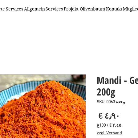
ete
Services
Allgemein
Services
Projekt Olivenbaum
Kontakt
Mitgli
Mandi - G
200g
وحدة SKU: 0063
السعر
/
100غ
‏٢٫٤٥ €
zzgl. Versand
لكل