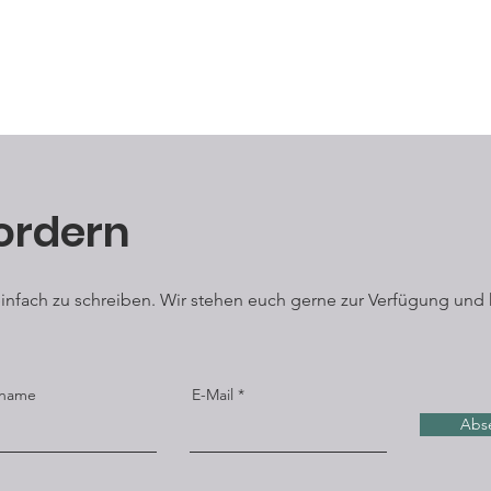
ordern
 einfach zu schreiben. Wir stehen euch gerne zur Verfügung und 
name
E-Mail
Abs