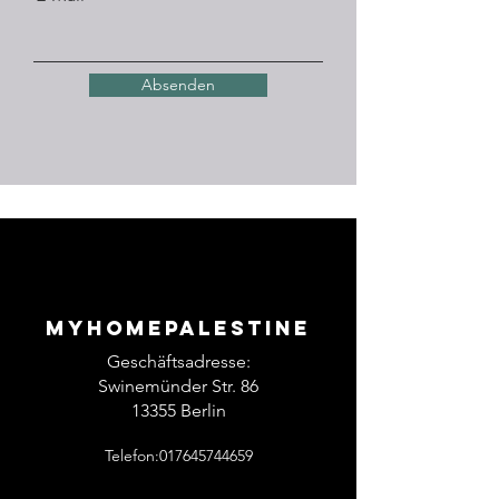
Absenden
Myhomepalestine
Geschäftsadresse:
Swinemünder Str. 86
13355 Berlin
Telefon:017645744659