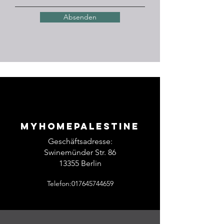
Absenden
Myhomepalestine
Geschäftsadresse:
Swinemünder Str. 86
13355 Berlin
Telefon:017645744659