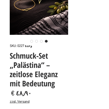
وحدة SKU: 0227
Schmuck-Set
„Palästina“ –
zeitlose Eleganz
mit Bedeutung
السع
zzgl. Versand