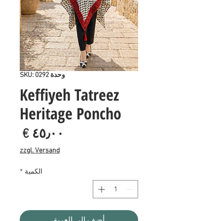
وحدة SKU: 0292
Keffiyeh Tatreez
Heritage Poncho
السع
zzgl. Versand
الكمية
*
أضِف إلى العربة