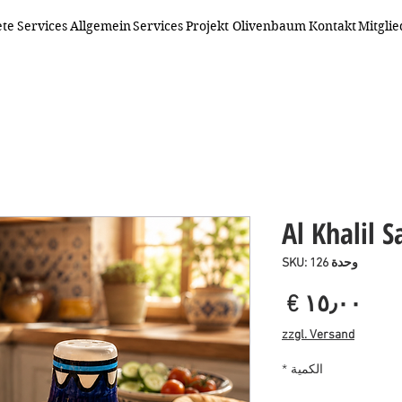
ete
Services
Allgemein
Services
Projekt Olivenbaum
Kontakt
Mitgli
Al Khalil S
وحدة SKU: 126
السعر
zzgl. Versand
الكمية
*