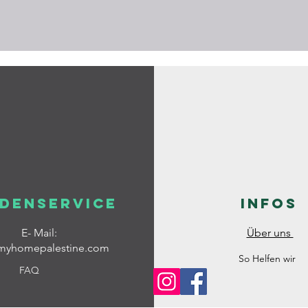
denservice
Infos
E- Mail:
Über uns
myhomepalestine.com
So Helfen wir
FAQ