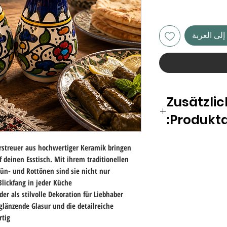
لى العربة
Zusätzli
Produktde
Pflegehinweis
erstreuer aus hochwertiger Keramik bringen
Schonende Handwäs
f deinen Esstisch. Mit ihrem traditionellen
und Glasur lange er
ün- und Rottönen sind sie nicht nur
Material
lickfang in jeder Küche.
Keramik, handbemalt
er als stilvolle Dekoration für Liebhaber
Verwendung
glänzende Glasur und die detailreiche
Ideal für den Esstis
tig.
Wohnaccessoire.