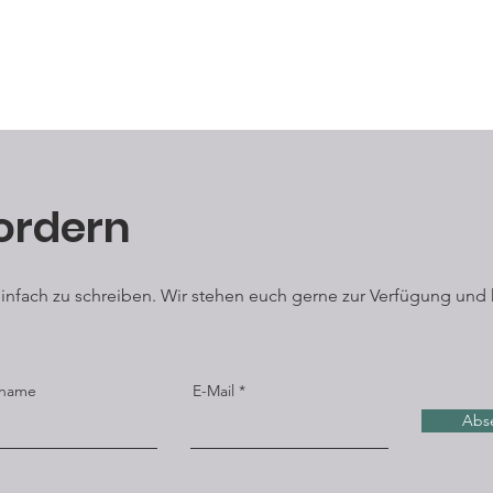
ordern
 einfach zu schreiben. Wir stehen euch gerne zur Verfügung und 
name
E-Mail
Abs