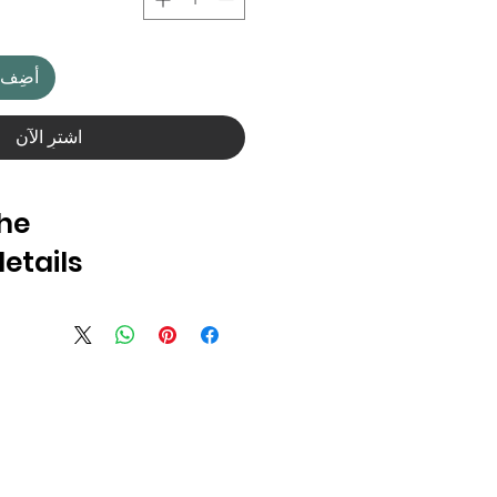
أضِف إ
اشترِ الآن
che
tails:
che empfohlen, damit Farben
halten bleiben.
 und glasiert.
ch, die Küche oder als dekoratives