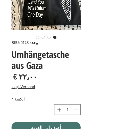
وحدة SKU: 0143
Umhängetasche
aus Gaza
السع
zzgl. Versand
الكمية
*
أضِف إلى العربة