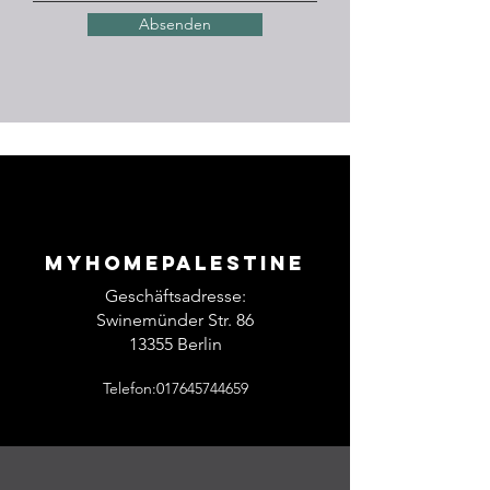
Absenden
Myhomepalestine
Geschäftsadresse:
Swinemünder Str. 86
13355 Berlin
Telefon:017645744659