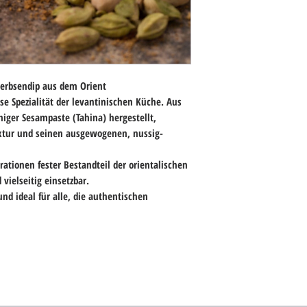
Petersilie
oder
M
Besonders aromatis
Sumac
für eine fr
Chili oder Shatta
Ein paar Tropfen
erbsendip aus dem Orient
Servierideen
se Spezialität der levantinischen Küche. Aus
Mit
warmem Flad
miger Sesampaste (Tahina) hergestellt,
Als Teil einer
Mez
extur und seinen ausgewogenen, nussig-
Oliven & Falafel
Als Beilage zu
ge
Als cremiger Brot
erationen fester Bestandteil der orientalischen
Bowls
 vielseitig einsetzbar.
und ideal für alle, die authentischen