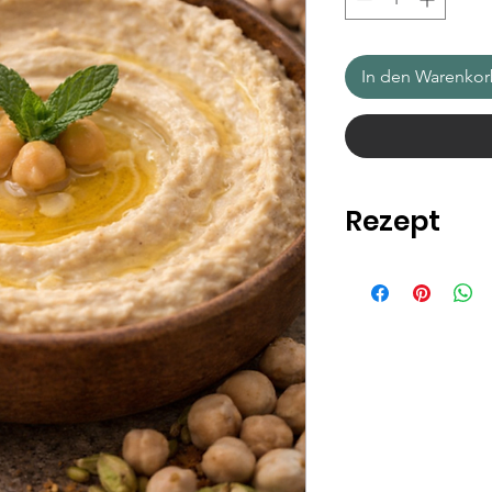
In den Warenko
Rezept
So kannst du Hummu
Mit wenigen Handgr
ein echter Genussm
Klassisch
Großzügig
nativ
Ein Spritzer
frisc
Eine Prise
Salz
Traditionell oriental
Ganze Kichererb
Paprikapulver o