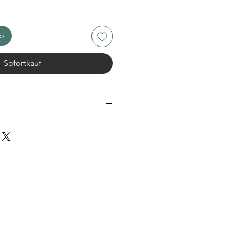
rb
Sofortkauf
s Tahina verfeinern
iffen wird aus gutem Hummus
oment:
es Olivenöl extra
her Zitronensaft
isch
sen
als Topping
der Kreuzkümmel