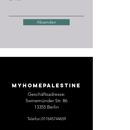
Absenden
Myhomepalestine
Geschäftsadresse:
Swinemünder Str. 86
13355 Berlin
Telefon:017645744659