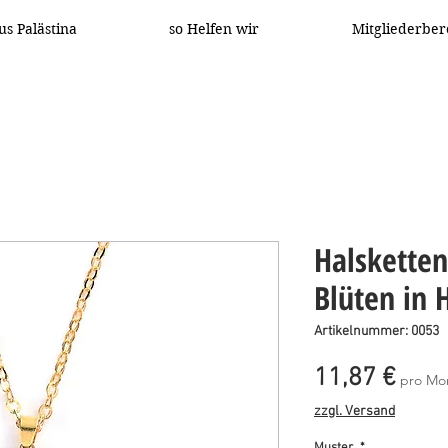
us Palästina
so Helfen wir
Mitgliederber
Halsketten
Blüten in 
Artikelnummer: 0053
Prei
11,87 €
pro Mo
zzgl. Versand
Muster
*