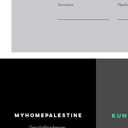
Vorname
Nach
Myhomepalestine
Kun
Geschäftsadresse: