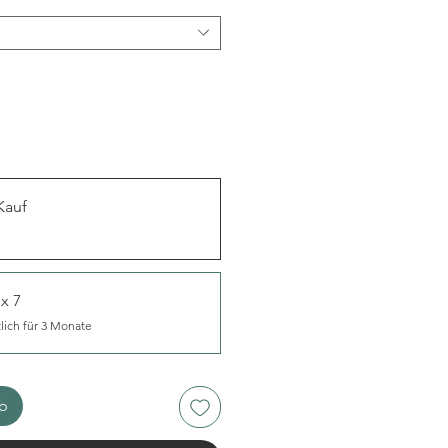
Kauf
x 7
lich für 3 Monate
rb