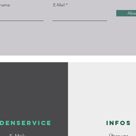
name
E-Mail
Abs
denservice
Infos
E- Mail:
Über uns