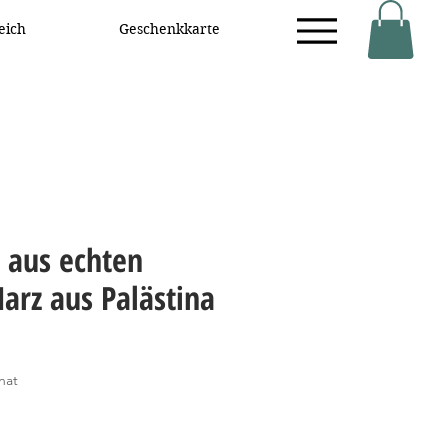
eich
Geschenkkarte
 aus echten
Harz aus Palästina
s
nat