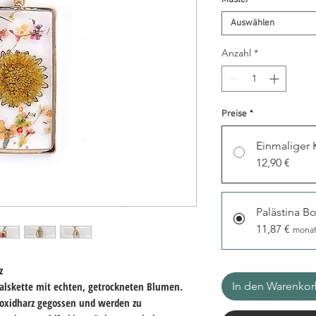
Auswählen
Anzahl
*
Preise
*
Einmaliger 
12,90 €
Palästina Bo
11,87 €
monat
z
alskette mit echten, getrockneten Blumen.
In den Warenko
poxidharz
gegossen und
werden zu