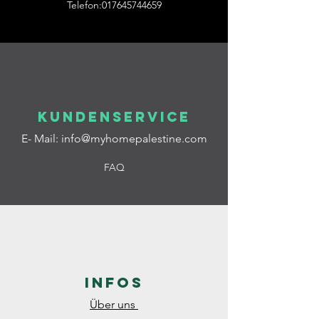
Telefon:017645744659
Kundenservice
E- Mail:
info@myhomepalestine.com
FAQ
Infos
Über uns