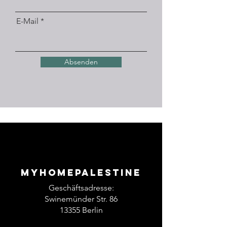
E-Mail
Absenden
Myhomepalestine
Geschäftsadresse:
Swinemünder Str. 86
13355 Berlin