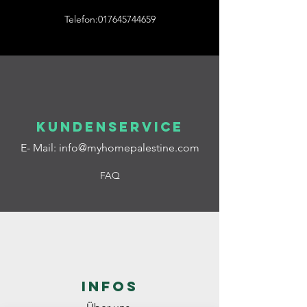
Telefon:017645744659
Kundenservice
E- Mail:
info@myhomepalestine.com
FAQ
Infos