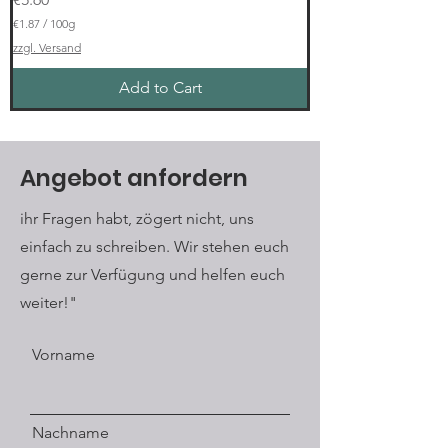
€1.87
/
100g
€
zzgl. Versand
1
.
Add to Cart
8
7
p
e
r
1
Angebot anfordern
0
0
G
ihr Fragen habt, zögert nicht, uns
r
einfach zu schreiben. Wir stehen euch
a
m
gerne zur Verfügung und helfen euch
s
weiter!"
Vorname
Nachname