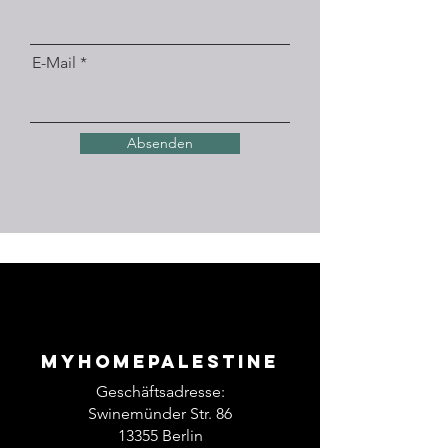
E-Mail
Absenden
Myhomepalestine
Geschäftsadresse:
Swinemünder Str. 86
13355 Berlin