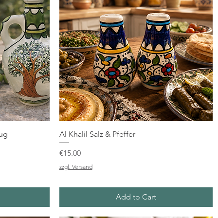
Quick View
rug
Al Khalil Salz & Pfeffer
Price
€15.00
zzgl. Versand
Add to Cart