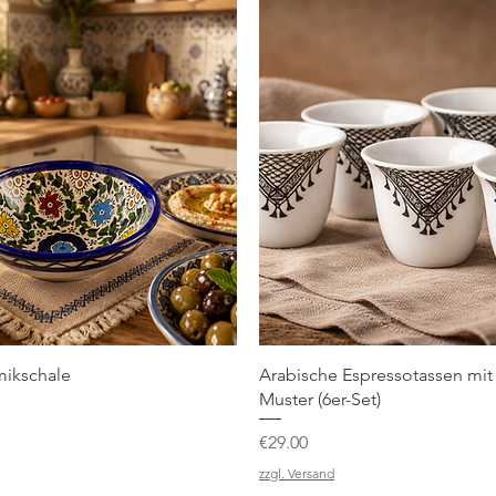
Quick View
Quick View
mikschale
Arabische Espressotassen mit 
Muster (6er-Set)
Price
€29.00
zzgl. Versand