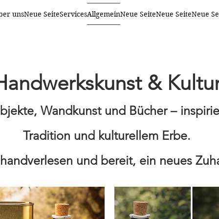
ber uns
Neue Seite
Services
Allgemein
Neue Seite
Neue Seite
Neue Se
Handwerkskunst & Kultu
objekte, Wandkunst und Bücher – inspirie
Tradition und kulturellem Erbe.
 handverlesen und bereit, ein neues Zuh