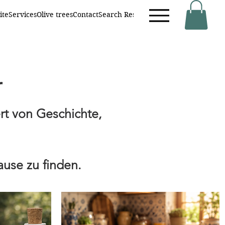
ite
Services
Olive trees
Contact
Search Results
Neue Seite
Online buc
r
rt von Geschichte,
ause zu finden.