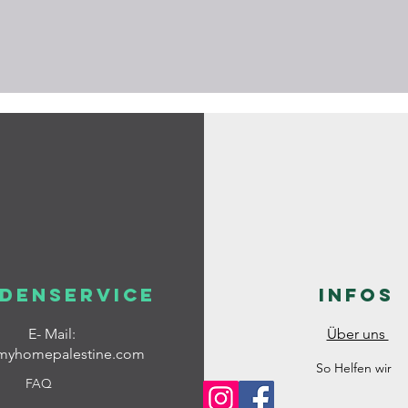
denservice
Infos
E- Mail:
Über uns
myhomepalestine.com
So Helfen wir
FAQ