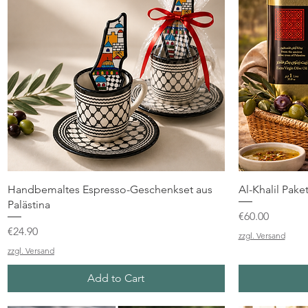
Quick View
Handbemaltes Espresso-Geschenkset aus
Al-Khalil Pake
Palästina
Price
€60.00
Price
€24.90
zzgl. Versand
zzgl. Versand
Add to Cart