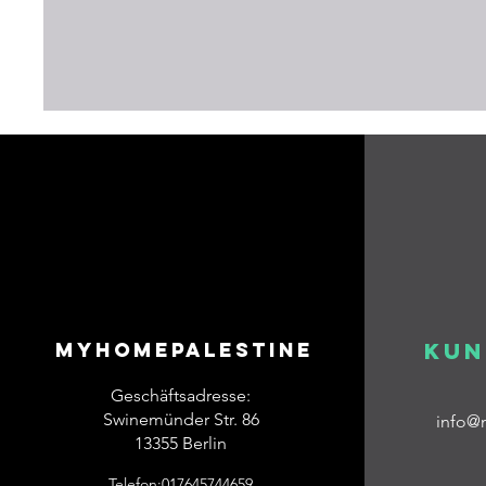
Myhomepalestine
Kun
Geschäftsadresse:
Swinemünder Str. 86
info@
13355 Berlin
Telefon:017645744659