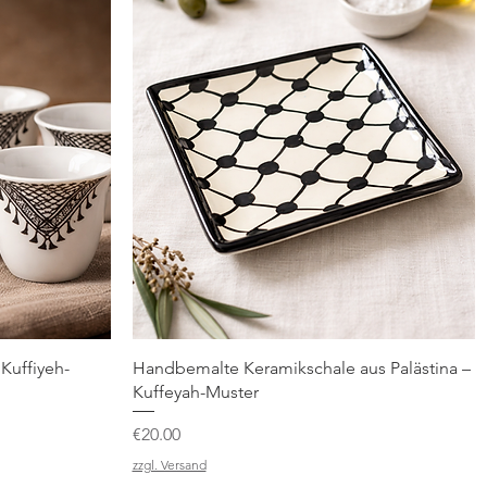
Quick View
Kuffiyeh-
Handbemalte Keramikschale aus Palästina –
Kuffeyah-Muster
Price
€20.00
zzgl. Versand