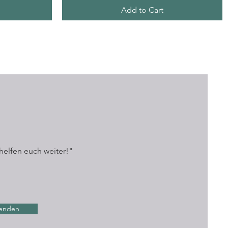
Add to Cart
helfen euch weiter!"
enden