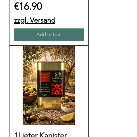
Price
€16.90
zzgl. Versand
Add to Cart
1Lieter Kanister