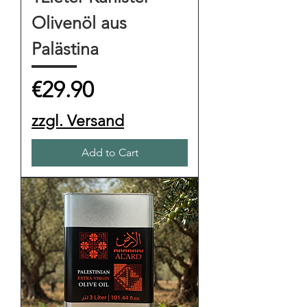
Olivenöl aus
Palästina
Price
€29.90
zzgl. Versand
Add to Cart