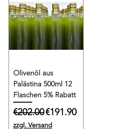
Olivenöl aus
Palästina 500ml 12
Flaschen 5% Rabatt
Regular Price
Sale Price
€202.00
€191.90
zzgl. Versand