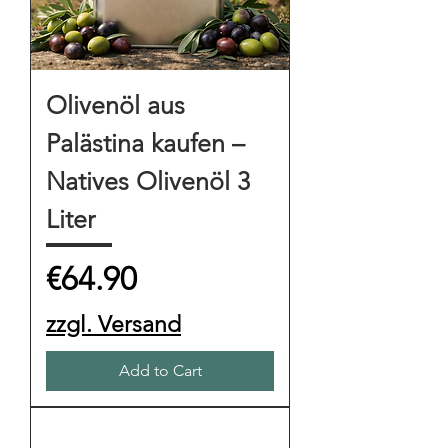
Olivenöl aus
Palästina kaufen –
Natives Olivenöl 3
Liter
Price
€64.90
zzgl. Versand
Add to Cart