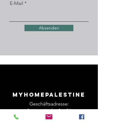
E-Mail
Absenden
Myhomepalestine
Geschäftsadresse:
Swinemünder Str. 86
13355 Berlin
Telefon:017645744659