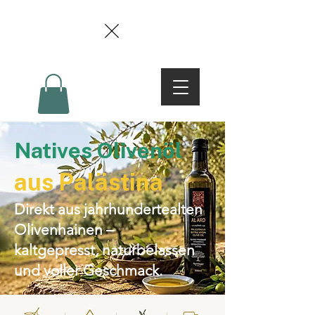
Natives Olivenöl
aus Palästina
Direkt aus jahrhundertealten
Olivenhainen –
kaltgepresst, naturbelassen
und voller Geschmack.