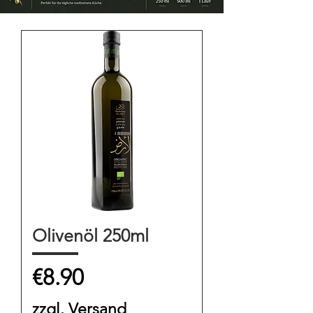
Olivenöl 250ml
Price
€8.90
zzgl. Versand