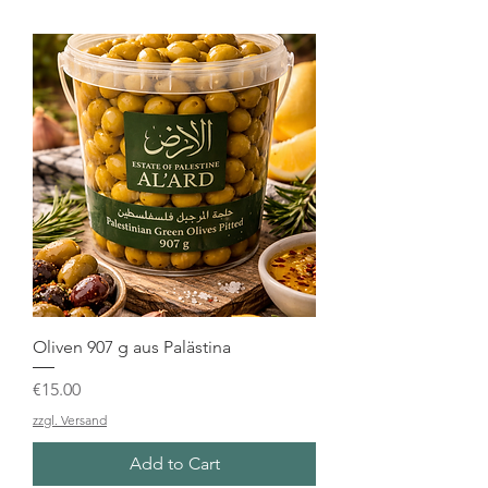
Oliven 907 g aus Palästina
Price
€15.00
zzgl. Versand
Add to Cart