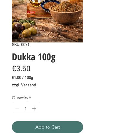
SKU: 0071
Dukka 100g
Price
€3.50
€1.00
/
100g
€1.00
zzgl. Versand
per
100
Quantity
*
Grams
Add to Cart