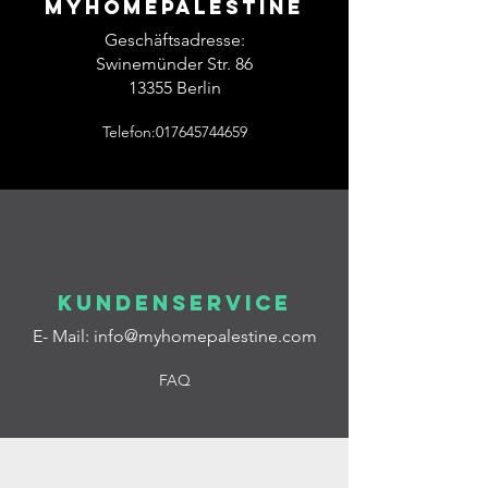
Myhomepalestine
gegessen – oder als Marinade für
Geschäftsadresse:
Fleisch und Fischgerichte, sowie als
Swinemünder Str. 86
Streugewürz in Suppen und Salaten
13355 Berlin
angewendet werden.
Telefon:017645744659
Kundenservice
E- Mail:
info@myhomepalestine.com
FAQ