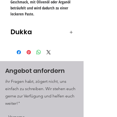
Geschmack, mit Olivenöl oder Arganöl
beträufelt und wird dadurch zu einer
leckeren Paste.
Dukka
Inhaltsstoffe:
Weizen: Fein vermahlen, wird er zu
einer Art Grieß, der die Paste, die
man daraus herstellen kann,
besonders cremig werden lässt.
Angebot anfordern
Sesam: Auch für diese
Gewürzmischung müssen die
ihr Fragen habt, zögert nicht, uns
Sesamkörner zur Intensivierung des
einfach zu schreiben. Wir stehen euch
Geschmacks angeröstet werden.
Dadurch entsteht der besondere
gerne zur Verfügung und helfen euch
Geschmack dieser
weiter!"
Gewürzmischung.
Kreuzkümmel: Der Name dieses
Vorname