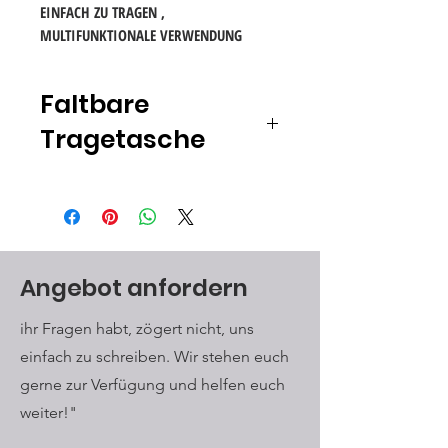
EINFACH ZU TRAGEN
,
MULTIFUNKTIONALE VERWENDUNG
Faltbare
Tragetasche
HOHE QUALITÄT - Hergestellt
aus strapazierfähigem und
leichtem Polyester, hochwertige
Materialien machen die
Einkaufstaschen sicher zum Laden
Angebot anfordern
schwerer Gegenstände
EINFACH ZU TRAGEN - Die
ihr Fragen habt, zögert nicht, uns
wiederverwendbare Tasche kann
einfach zu schreiben. Wir stehen euch
bei Nichtgebrauch in eine kleine
Tasche gefaltet werden. Sie
gerne zur Verfügung und helfen euch
können sie in Ihre Handtasche,
weiter!"
Tasche oder Ihr Auto stecken,
ohne viel Platz einzunehmen