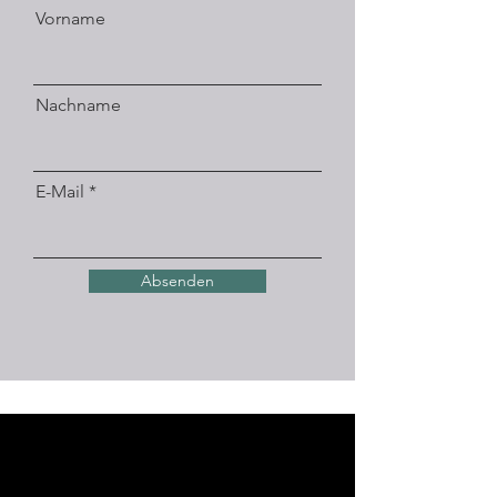
Vorname
MULTIFUNKTIONALE
VERWENDUNG - Geeignet für
den regelmäßigen Einkauf von
Lebensmitteln, es ist auch ideal für
Nachname
Zuhause, Reiseorganisation,
Outdoor-Camping und mehr
E-Mail
Absenden