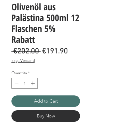
Olivenöl aus
Palästina 500ml 12
Flaschen 5%
Rabatt
Regular
Sale
 €202.00 
€191.90
Price
Price
zzgl. Versand
Quantity
*
Add to Cart
Buy Now