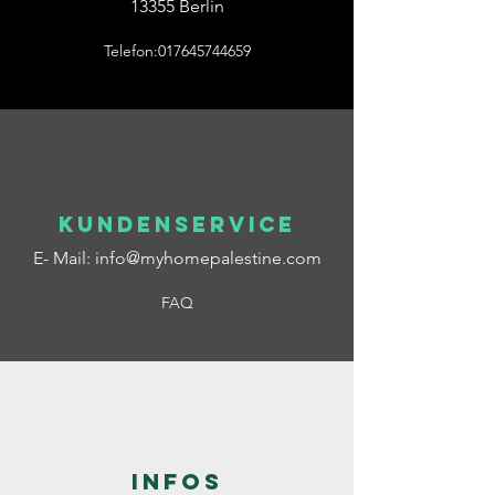
13355 Berlin
Telefon:017645744659
Kundenservice
E- Mail:
info@myhomepalestine.com
FAQ
Infos