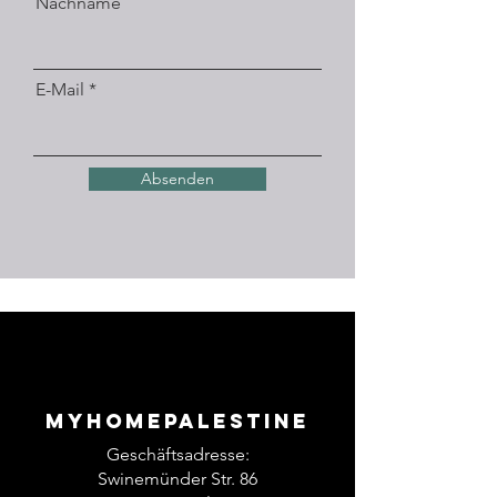
Nachname
E-Mail
Absenden
Myhomepalestine
Geschäftsadresse:
Swinemünder Str. 86