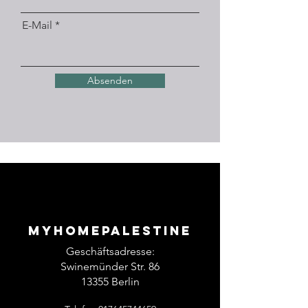
E-Mail
Absenden
Myhomepalestine
Geschäftsadresse:
Swinemünder Str. 86
13355 Berlin