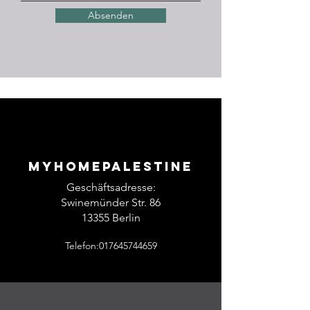
Absenden
Myhomepalestine
Geschäftsadresse:
Swinemünder Str. 86
13355 Berlin
Telefon:017645744659